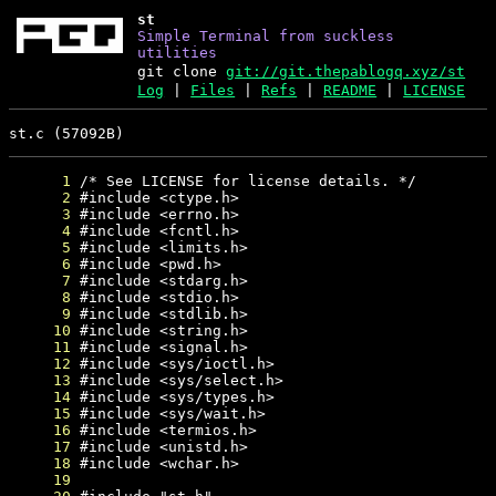
st
Simple Terminal from suckless
utilities
git clone
git://git.thepablogq.xyz/st
Log
|
Files
|
Refs
|
README
|
LICENSE
st.c (57092B)
      1
      2
      3
      4
      5
      6
      7
      8
      9
     10
     11
     12
     13
     14
     15
     16
     17
     18
     19