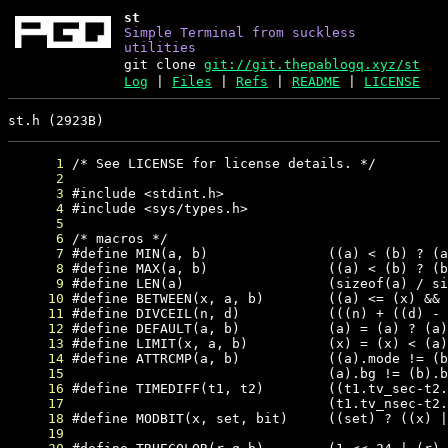
st
Simple Terminal from suckless
utilities
git clone
git://git.thepablogq.xyz/st
Log
|
Files
|
Refs
|
README
|
LICENSE
st.h (2923B)
      1
      2
      3
      4
      5
      6
      7
      8
      9
     10
     11
     12
     13
     14
     15
     16
     17
     18
     19